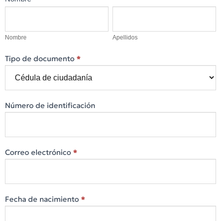
Cotización
Nombre
Apellidos
eres
de
humano,
Productos
deja
Nombre
Apellidos
este
Tipo de documento
campo
*
en
blanco.
Número de identificación
Correo electrónico
*
Fecha de nacimiento
*